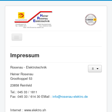
Navigation
an/aus
Home
Impressum
Wir über uns
Unser Team
Rosenau - Elektrotechnik
Heiner Rosenau
Info
Grootkoppel 53
Referenzen
23858 Reinfeld
Tel.: 045 33 / 1811
Projekte
Fax :045 33 / 614 30 EMail :
info@rosenau-elektro.de
Galerie
Datenschutz
Internet : www.elektro.sh